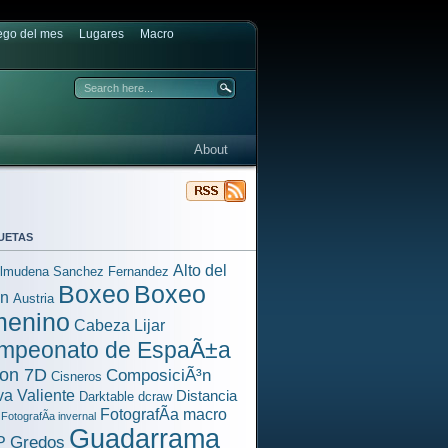
ego del mes
Lugares
Macro
About
uetas
Alto del
lmudena Sanchez Fernandez
Boxeo
Boxeo
³n
Austria
menino
Cabeza Lijar
mpeonato de EspaÃ±a
on 7D
ComposiciÃ³n
Cisneros
a Valiente
Distancia
Darktable
dcraw
FotografÃ­a macro
FotografÃ­a invernal
Guadarrama
Gredos
P