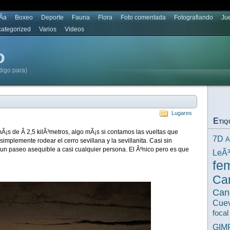
Ã­a
Boxeo
Deporte
Fauna
Flora
Foto comentada
Fotografiando
Ju
ategorized
Varios
Videos
o
digo para)
Lugares
Etiq
Ã¡s de Â 2,5 kilÃ³metros, algo mÃ¡s si contamos las vueltas que
7D
A
implemente rodear el cerro sevillana y la sevillanita. Casi sin
un paseo asequible a casi cualquier persona. El Ãºnico pero es que
LeÃ
fe
Ca
Can
Cuev
focal
GIM