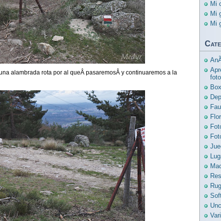
Mi 
Mi 
Mi 
Cate
AnÃ
Apr
una alambrada rota por al queÂ pasaremosÂ y continuaremos a la
foto
Bo
Dep
Fau
Flo
Fot
Fot
Jue
Lug
Mac
Res
Ru
Sof
Unc
Var