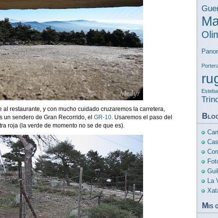
Guer
Ma
Oli
Pano
Porter
ru
Esteban
Trin
 al restaurante, y con mucho cuidado cruzaremos la carretera,
Blo
es un sendero de Gran Recorrido, el
GR-10
. Usaremos el paso del
ra roja (la verde de momento no se de que es).
Cam
Cas
Com
Fot
Gui
La 
Xat
Mis 