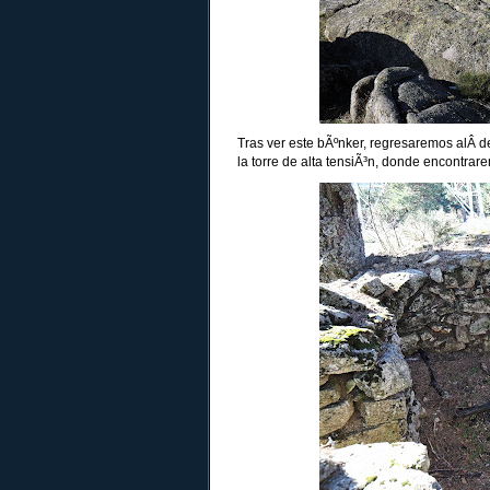
Tras ver este bÃºnker, regresaremos alÂ d
la torre de alta tensiÃ³n, donde encontrar