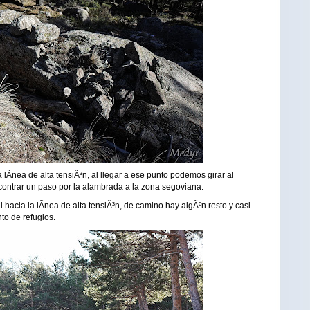
lÃ­nea de alta tensiÃ³n, al llegar a ese punto podemos girar al
contrar un paso por la alambrada a la zona segoviana.
acia la lÃ­nea de alta tensiÃ³n, de camino hay algÃºn resto y casi
to de refugios.