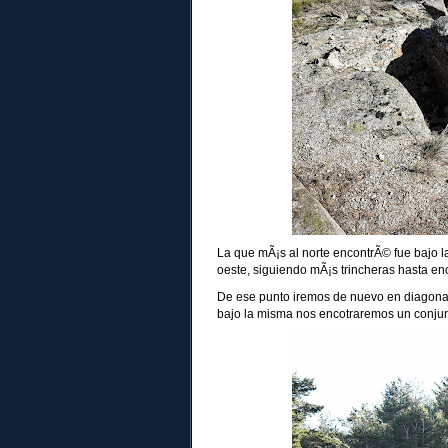
La que mÃ¡s al norte encontrÃ© fue bajo la 
oeste, siguiendo mÃ¡s trincheras hasta en
De ese punto iremos de nuevo en diagonal h
bajo la misma nos encotraremos un conjun