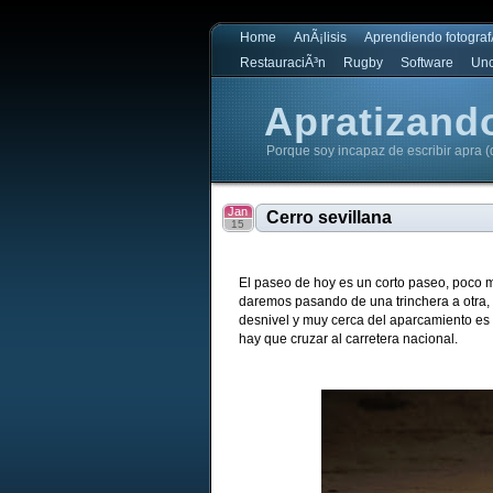
Home
AnÃ¡lisis
Aprendiendo fotograf
RestauraciÃ³n
Rugby
Software
Unc
Apratizand
Porque soy incapaz de escribir apra (
Apratizando
Jan
Cerro sevillana
15
El paseo de hoy es un corto paseo, poco m
daremos pasando de una trinchera a otra, s
desnivel y muy cerca del aparcamiento es 
hay que cruzar al carretera nacional.