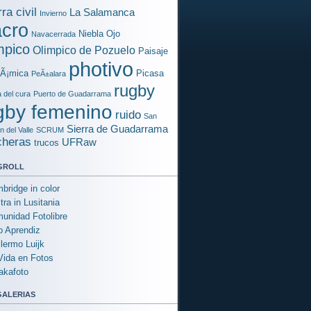
ra civil
La Salamanca
Invierno
cro
Niebla
Ojo
Navacerrada
mpico
Olimpico de Pozuelo
Paisaje
photivo
rÃ¡mica
Picasa
PeÃ±alara
rugby
a del cura
Puerto de Guadarrama
gby femenino
ruido
San
Sierra de Guadarrama
 del Valle
SCRUM
cheras
UFRaw
trucos
groll
bridge in color
tra in Lusitania
unidad Fotolibre
o Aprendiz
llermo Luijk
Vida en Fotos
akafoto
galerias