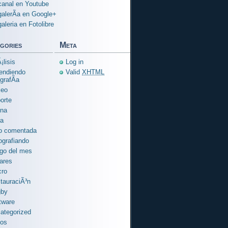
canal en Youtube
galerÃ­a en Google+
galeria en Fotolibre
gories
Meta
¡lisis
Log in
endiendo
Valid
XHTML
grafÃ­a
xeo
orte
na
ra
o comentada
ografiando
go del mes
ares
ro
tauraciÃ³n
gby
tware
ategorized
ios