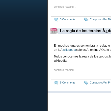
continue reading…
3 Comments
ComposiciÃ³n
,
NÃ
Nov
La regla de los tercios Â¿
22
En muchos lugares se nombra la reglad e 
en laÂ
wikipedia
solo estÃ¡ en inglÃ©s, lo 
Todos conocemos la regla de los tercios,
wikipedia:
continue reading…
5 Comments
ComposiciÃ³n
,
Pr