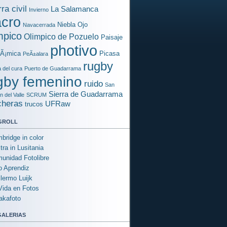
ra civil
La Salamanca
Invierno
cro
Niebla
Ojo
Navacerrada
mpico
Olimpico de Pozuelo
Paisaje
photivo
rÃ¡mica
Picasa
PeÃ±alara
rugby
a del cura
Puerto de Guadarrama
gby femenino
ruido
San
Sierra de Guadarrama
 del Valle
SCRUM
cheras
UFRaw
trucos
groll
bridge in color
tra in Lusitania
unidad Fotolibre
o Aprendiz
llermo Luijk
Vida en Fotos
akafoto
galerias