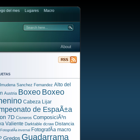
ego del mes
Lugares
Macro
About
uetas
Alto del
lmudena Sanchez Fernandez
Boxeo
Boxeo
³n
Austria
menino
Cabeza Lijar
mpeonato de EspaÃ±a
on 7D
ComposiciÃ³n
Cisneros
a Valiente
Distancia
Darktable
dcraw
FotografÃ­a macro
FotografÃ­a invernal
Guadarrama
Gredos
P