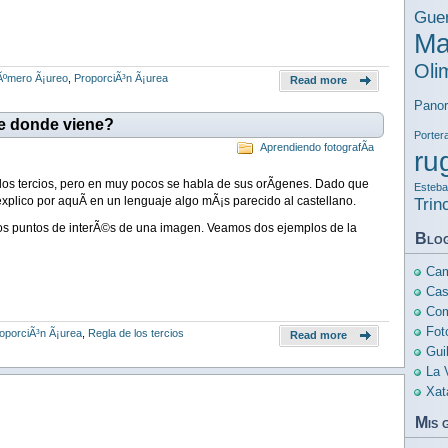
Guer
Ma
Oli
ºmero Ã¡ureo
,
ProporciÃ³n Ã¡urea
Read more
Pano
de donde viene?
Porter
Aprendiendo fotografÃ­a
ru
los tercios, pero en muy pocos se habla de sus orÃ­genes. Dado que
Esteban
explico por aquÃ­ en un lenguaje algo mÃ¡s parecido al castellano.
Trin
 los puntos de interÃ©s de una imagen. Veamos dos ejemplos de la
Blo
Cam
Cas
Com
Fot
oporciÃ³n Ã¡urea
,
Regla de los tercios
Read more
Gui
La 
Xat
Mis 