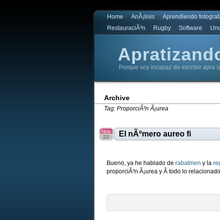
Home
AnÃ¡lisis
Aprendiendo fotograf
RestauraciÃ³n
Rugby
Software
Unc
Apratizand
Porque soy incapaz de escribir apra (
Apratizando
Archive
Tag: ProporciÃ³n Ã¡urea
Nov
El nÃºmero aureo fi
22
Bueno, ya he hablado de
rabatmen
y la
re
proporciÃ³n Ã¡urea y Â todo lo relacionado