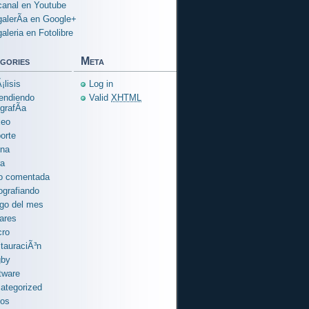
canal en Youtube
galerÃ­a en Google+
galeria en Fotolibre
gories
Meta
¡lisis
Log in
endiendo
Valid
XHTML
grafÃ­a
xeo
orte
na
ra
o comentada
ografiando
go del mes
ares
ro
tauraciÃ³n
gby
tware
ategorized
ios