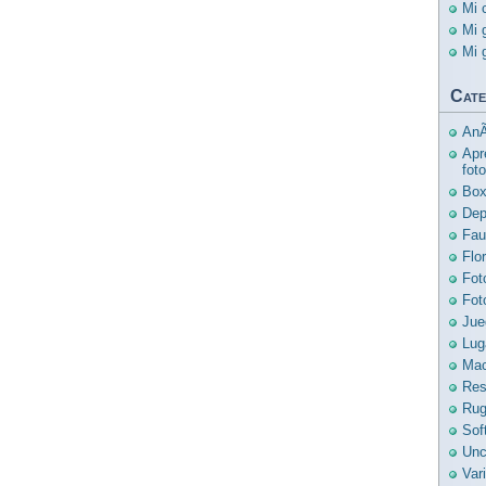
Mi 
Mi 
Mi 
Cate
AnÃ
Apr
foto
Bo
Dep
Fau
Flo
Fot
Fot
Jue
Lug
Mac
Res
Ru
Sof
Unc
Var