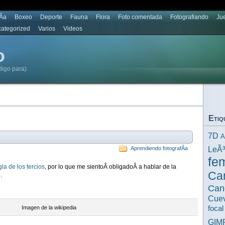
Ã­a
Boxeo
Deporte
Fauna
Flora
Foto comentada
Fotografiando
Ju
ategorized
Varios
Videos
o
digo para)
Etiq
7D
A
LeÃ
Aprendiendo fotografÃ­a
fe
gla de los tercios
, por lo que me sientoÂ obligadoÂ a hablar de la
Ca
.
Can
Cuev
Imagen de la wikipedia
focal
GIM