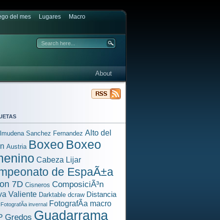
ego del mes
Lugares
Macro
About
uetas
Alto del
lmudena Sanchez Fernandez
Boxeo
Boxeo
³n
Austria
menino
Cabeza Lijar
mpeonato de EspaÃ±a
on 7D
ComposiciÃ³n
Cisneros
a Valiente
Distancia
Darktable
dcraw
FotografÃ­a macro
FotografÃ­a invernal
Guadarrama
Gredos
P