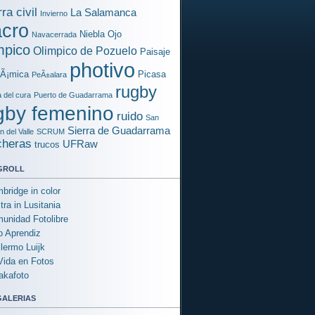
ra civil
La Salamanca
Invierno
cro
Niebla
Ojo
Navacerrada
mpico
Olimpico de Pozuelo
Paisaje
photivo
rÃ¡mica
Picasa
PeÃ±alara
rugby
a del cura
Puerto de Guadarrama
gby femenino
ruido
San
Sierra de Guadarrama
 del Valle
SCRUM
cheras
UFRaw
trucos
groll
bridge in color
tra in Lusitania
unidad Fotolibre
o Aprendiz
llermo Luijk
Vida en Fotos
akafoto
galerias