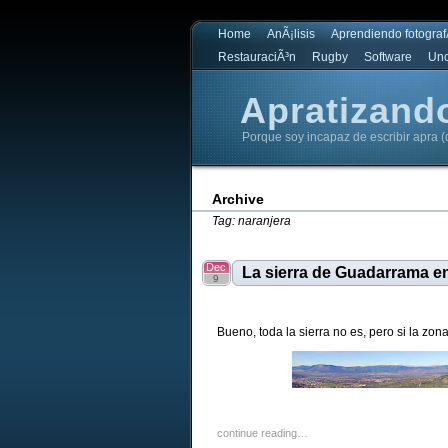
Home
AnÃ¡lisis
Aprendiendo fotograf
RestauraciÃ³n
Rugby
Software
Unc
Apratizand
Porque soy incapaz de escribir apra (
Apratizando
Archive
Tag: naranjera
Dec
La sierra de Guadarrama en
9
Bueno, toda la sierra no es, pero si la zona
continue reading…