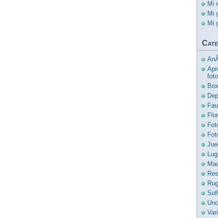
Mi 
Mi 
Mi 
Cate
AnÃ
Apr
foto
Bo
Dep
Fau
Flo
Fot
Fot
Jue
Lug
Mac
Res
Ru
Sof
Unc
Var