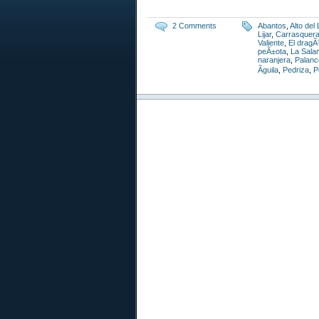
2 Comments
Abantos
,
Alto del
Lijar
,
Carrasquer
Valiente
,
El dragÃ
peÃ±ota
,
La Sal
naranjera
,
Palanc
Ãguila
,
Pedriza
,
P