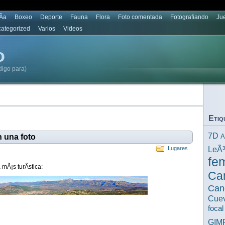
Ã­a
Boxeo
Deporte
Fauna
Flora
Foto comentada
Fotografiando
Ju
ategorized
Varios
Videos
o
digo para)
Etiq
7D
 una foto
A
LeÃ
Lugares
fe
 mÃ¡s turÃ­stica:
Ca
Can
Cuev
focal
GIM