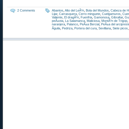
2 Comments
Abantos
,
Alto del LeÃ³n
,
Bola del Mundos
,
Cabeza de H
Lijar
,
Carrasquera
,
Cerro minguete
,
Cuelgamuros
,
Cuer
Valiente
,
El dragÃ³n
,
Fuenfria
,
Gamonosa
,
Gibraltar
,
Gu
peÃ±ota
,
La Salamanca
,
Maliciosa
,
MontÃ³n de Trigop
,
naranjera
,
Palanco
,
PeÃ±a Bercial
,
PeÃ±a del arciprest
Ãguila
,
Pedriza
,
Portera del cura
,
Sevillana
,
Siete picos