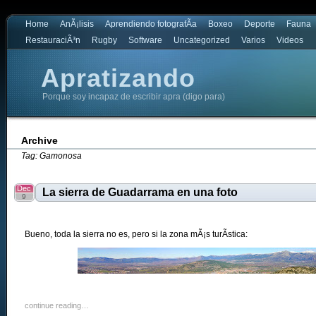
Home
AnÃ¡lisis
Aprendiendo fotografÃ­a
Boxeo
Deporte
Fauna
RestauraciÃ³n
Rugby
Software
Uncategorized
Varios
Videos
Apratizando
Porque soy incapaz de escribir apra (digo para)
Archive
Tag: Gamonosa
Dec
La sierra de Guadarrama en una foto
9
Bueno, toda la sierra no es, pero si la zona mÃ¡s turÃ­stica:
continue reading…