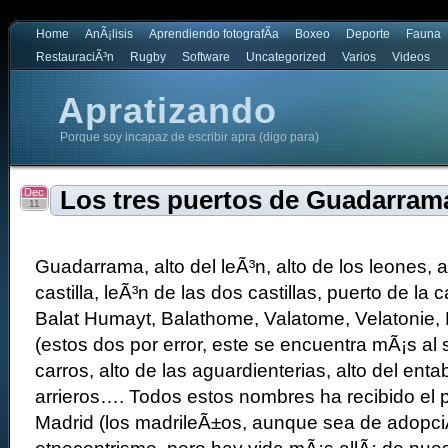
Home
AnÃ¡lisis
Aprendiendo fotografÃ­a
Boxeo
Deporte
Fauna
RestauraciÃ³n
Rugby
Software
Uncategorized
Varios
Videos
Apratizando
Porque soy incapaz de escribir apra (digo para)
Dec
Los tres puertos de Guadarram
11
Guadarrama, alto del leÃ³n, alto de los leones, a
castilla, leÃ³n de las dos castillas, puerto de la
Balat Humayt, Balathome, Valatome, Velatonie,
(estos dos por error, este se encuentra mÃ¡s al 
carros, alto de las aguardienterias, alto del enta
arrieros…. Todos estos nombres ha recibido el p
Madrid (los madrileÃ±os, aunque sea de adopci