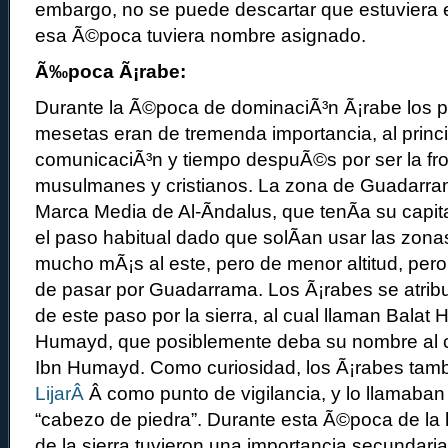
embargo, no se puede descartar que estuviera 
esa Ã©poca tuviera nombre asignado.
Ã‰poca Ã¡rabe:
Durante la Ã©poca de dominaciÃ³n Ã¡rabe los p
mesetas eran de tremenda importancia, al prin
comunicaciÃ³n y tiempo despuÃ©s por ser la fro
musulmanes y cristianos. La zona de Guadarra
Marca Media de Al-Ãndalus, que tenÃ­a su capit
el paso habitual dado que solÃ­an usar las zonas
mucho mÃ¡s al este, pero de menor altitud, pero
de pasar por Guadarrama. Los Ã¡rabes se atribu
de este paso por la sierra, al cual llaman Balat
Humayd, que posiblemente deba su nombre al ca
Ibn Humayd. Como curiosidad, los Ã¡rabes ta
LijarÂ
Â como punto de vigilancia, y lo llamaban
“cabezo de piedra”. Durante esta Ã©poca de la 
de la sierra tuvieron una importancia secundaria