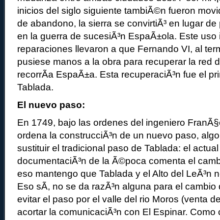
inicios del siglo siguiente tambiÃ©n fueron movi
de abandono, la sierra se convirtiÃ³ en lugar de
en la guerra de sucesiÃ³n EspaÃ±ola. Este uso 
reparaciones llevaron a que Fernando VI, al term
pusiese manos a la obra para recuperar la red
recorrÃ­a EspaÃ±a. Esta recuperaciÃ³n fue el prin
Tablada.
El nuevo paso:
En 1749, bajo las ordenes del ingeniero FranÃ§
ordena la construcciÃ³n de un nuevo paso, algo 
sustituir el tradicional paso de Tablada: el actua
documentaciÃ³n de la Ã©poca comenta el cambi
eso mantengo que Tablada y el Alto del LeÃ³n n
Eso sÃ­, no se da razÃ³n alguna para el cambio
evitar el paso por el valle del rio Moros (venta d
acortar la comunicaciÃ³n con El Espinar. Como c