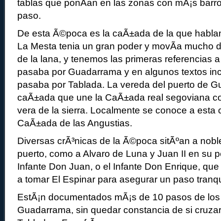
tablas que ponÃ­an en las zonas con mÃ¡s barro
paso.
De esta Ã©poca es la caÃ±ada de la que habla
La Mesta tenia un gran poder y movÃ­a mucho d
de la lana, y tenemos las primeras referencias
pasaba por Guadarrama y en algunos textos inc
pasaba por Tablada. La vereda del puerto de G
caÃ±ada que une la CaÃ±ada real segoviana co
vera de la sierra. Localmente se conoce a est
CaÃ±ada de las Angustias.
Diversas crÃ³nicas de la Ã©poca sitÃºan a nobl
puerto, como a Alvaro de Luna y Juan II en su 
Infante Don Juan, o el Infante Don Enrique, qu
a tomar El Espinar para asegurar un paso tranqu
EstÃ¡n documentados mÃ¡s de 10 pasos de los 
Guadarrama, sin quedar constancia de si cruzaro