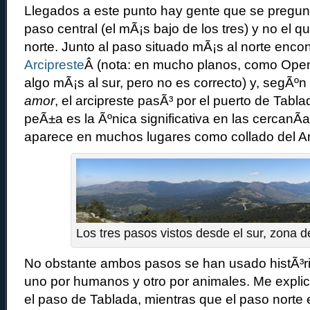
Llegados a este punto hay gente que se pregunt
paso central (el mÃ¡s bajo de los tres) y no el q
norte. Junto al paso situado mÃ¡s al norte enco
Arcipreste
Â (nota: en mucho planos, como Ope
algo mÃ¡s al sur, pero no es correcto) y, segÃºn
amor
, el arcipreste pasÃ³ por el puerto de Tabla
peÃ±a es la Ãºnica significativa en las cercanÃ­
aparece en muchos lugares como collado del Arc
Los tres pasos vistos desde el sur, zona d
No obstante ambos pasos se han usado histÃ³r
uno por humanos y otro por animales. Me explico
el paso de Tablada, mientras que el paso norte 