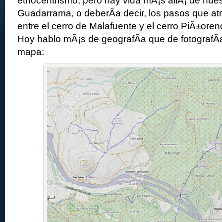
etnocentrismo, pero hay vida mÃ¡s allÃ¡ de nues
Guadarrama, o deberÃ­a decir, los pasos que atr
entre el cerro de Malafuente y el cerro PiÃ±or
Hoy hablo mÃ¡s de geografÃ­a que de fotografÃ­a
mapa: