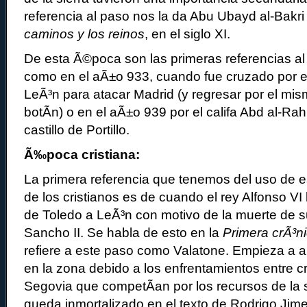
referencia al paso nos la da Abu Ubayd al-Bakri
caminos y los reinos
, en el siglo XI.
De esta Ã©poca son las primeras referencias al u
como en el aÃ±o 933, cuando fue cruzado por el
LeÃ³n para atacar Madrid (y regresar por el mi
botÃ­n) o en el aÃ±o 939 por el califa Abd al-Rahm
castillo de Portillo.
Ã‰poca cristiana:
La primera referencia que tenemos del uso de e
de los cristianos es de cuando el rey Alfonso VI
de Toledo a LeÃ³n con motivo de la muerte de s
Sancho II. Se habla de esto en la
Primera crÃ³n
refiere a este paso como Valatone. Empieza a a
en la zona debido a los enfrentamientos entre c
Segovia que competÃ­an por los recursos de la s
queda inmortalizado en el texto de Rodrigo Ji