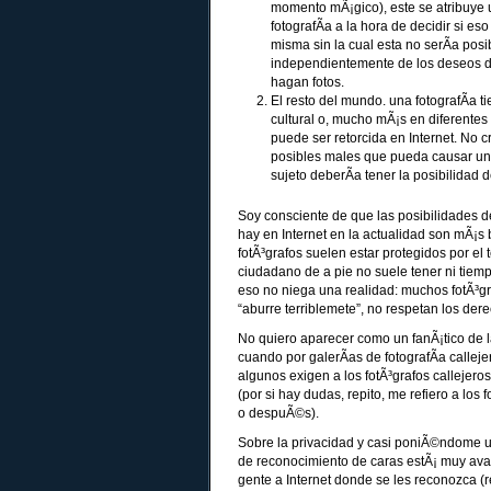
momento mÃ¡gico), este se atribuye u
fotografÃ­a a la hora de decidir si eso
misma sin la cual esta no serÃ­a posib
independientemente de los deseos del
hagan fotos.
El resto del mundo. una fotografÃ­a 
cultural o, mucho mÃ¡s en diferentes 
puede ser retorcida en Internet. No 
posibles males que pueda causar una i
sujeto deberÃ­a tener la posibilidad d
Soy consciente de que las posibilidades d
hay en Internet en la actualidad son mÃ¡s 
fotÃ³grafos suelen estar protegidos por el
ciudadano de a pie no suele tener ni tiem
eso no niega una realidad: muchos fotÃ³gr
“aburre terriblemete”, no respetan los der
No quiero aparecer como un fanÃ¡tico de 
cuando por galerÃ­as de fotografÃ­a calle
algunos exigen a los fotÃ³grafos callejero
(por si hay dudas, repito, me refiero a los
o despuÃ©s).
Sobre la privacidad y casi poniÃ©ndome un
de reconocimiento de caras estÃ¡ muy avan
gente a Internet donde se les reconozca (r