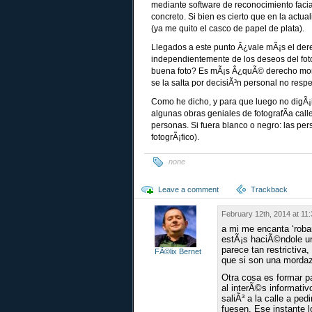
mediante software de reconocimiento faci
concreto. Si bien es cierto que en la actu
(ya me quito el casco de papel de plata).
Llegados a este punto Â¿vale mÃ¡s el derec
independientemente de los deseos del fot
buena foto? Es mÃ¡s Â¿quÃ© derecho moral 
se la salta por decisiÃ³n personal no resp
Como he dicho, y para que luego no digÃ¡
algunas obras geniales de fotografÃ­a call
personas. Si fuera blanco o negro: las pe
fotogrÃ¡fico).
none
Leave a comment
Trackback
February 12th, 2014 at 11
a mi me encanta ‘robar
estÃ¡s haciÃ©ndole un
parece tan restrictiv
FÃ©lix Bernet
que si son una morda
Otra cosa es formar p
al interÃ©s informativ
saliÃ³ a la calle a pe
fuesen. Ese instante 