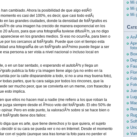
Mi 
Mi 
han cambiado. Ahora la posibilidad de que algo estÃ©
Mi 
momento es casi del 100%, es decir, que casi todo estÃ¡
do en las grandes ciudades, donde la densidad de fotÃ³grafos es
difusiÃ³n de una imagen ha crecido de manera exponencial en los
Cate
lo 20 aÃ±os, para que una fotografÃ­a tuviese difusiÃ³n, ya no digo
 apareciese en los grandes medios. Si eso no ocurrÃ­a, para bien o
AnÃ
ue por los cercanos al fotÃ³grafo. Puede que con el tiempo esta
Apr
alidad una fotografÃ­a de un fotÃ³grafo anÃ³nimo puede llegar a ser
foto
 esa persona a ser vista a nivel nacional o incluso local en
Bo
Dep
lle, o en un bar sentado, o esperando el autobÃºs y llega un
Fau
³grafo publica la foto y la imagen tiene algo (ya no entro en la
Flo
urista por la calle disparandole a todo, si no a una muy buena foto),
Fot
r todas partes, que tu cara salga por todos los rincones, que la
Fot
puede ser mucho peor, que se convierta en un meme, con frasecita y
Jue
ue esto implica.
Lug
en que ellos no hacen mal a nadie (me refiero a los que roban la
Mac
se juzga siempre desde el Ãºnico voto del fotÃ³grafo. El otro 50% de
Res
de opinar. Pero en este punto, la valoraciÃ³n sobre si se hace bien o
Ru
 fotÃ³grafo tiene dos fallos:
Sof
o diga que es arte, que tiene derechos y lo que quiera, el sujeto
Unc
a decidir si su cara se pueda ver o no en Internet. Desde el momento
Var
lar con el sujeto (aunque sea tras tomar la foto para no perder el