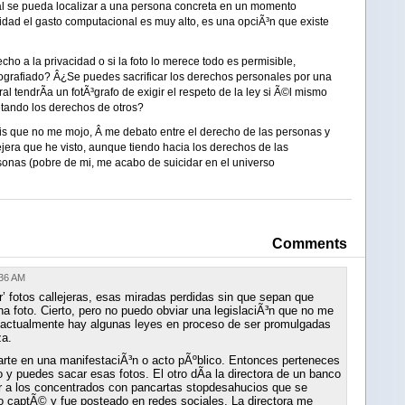
al se pueda localizar a una persona concreta en un momento
alidad el gasto computacional es muy alto, es una opciÃ³n que existe
ho a la privacidad o si la foto lo merece todo es permisible,
ografiado? Â¿Se puedes sacrificar los derechos personales por una
tendrÃ­a un fotÃ³grafo de exigir el respeto de la ley si Ã©l mismo
etando los derechos de otros?
is que no me mojo, Â me debato entre el derecho de las personas y
ejera que he visto, aunque tiendo hacia los derechos de las
rsonas (pobre de mi, me acabo de suicidar en el universo
Comments
:36 AM
’ fotos callejeras, esas miradas perdidas sin que sepan que
a foto. Cierto, pero no puedo obviar una legislaciÃ³n que no me
a, actualmente hay algunas leyes en proceso de ser promulgadas
za.
arte en una manifestaciÃ³n o acto pÃºblico. Entonces perteneces
o y puedes sacar esas fotos. El otro dÃ­a la directora de un banco
dir a los concentrados con pancartas stopdesahucios que se
lo captÃ© y fue posteado en redes sociales. La directora me