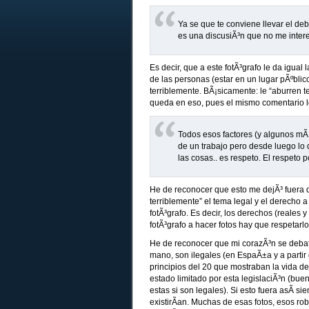
Ya se que te conviene llevar el deb
es una discusiÃ³n que no me inter
Es decir, que a este fotÃ³grafo le da igual 
de las personas (estar en un lugar pÃºblic
terriblemente. BÃ¡sicamente: le “aburren t
queda en eso, pues el mismo comentario l
Todos esos factores (y algunos mÃ
de un trabajo pero desde luego lo
las cosas.. es respeto. El respeto p
He de reconocer que esto me dejÃ³ fuera 
terriblemente” el tema legal y el derecho a
fotÃ³grafo. Es decir, los derechos (reales y
fotÃ³grafo a hacer fotos hay que respetarl
He de reconocer que mi corazÃ³n se debate
mano, son ilegales (en EspaÃ±a y a partir
principios del 20 que mostraban la vida de
estado limitado por esta legislaciÃ³n (bue
estas si son legales). Si esto fuera asÃ­ 
existirÃ­an. Muchas de esas fotos, esos r