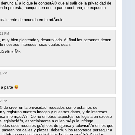
enuncia, a lo que le contestÃ© que al salir de la privacidad de
en la protesta, aunque sea como parte contraria, se expuso a
odalmente de acuerdo en tu artÃ­culo
:29 PM
, muy bien planteado y desarrollado. Al final las personas tienen
de nuestros intereses, seas cuales sean.
© difusiÃ³n.
01 PM
o a parte
12 PM
 de creer en la privacidad, rodeados como estamos de
n y registran nuestra imagen y nuestros datos, y de intereses
esa informaciÃ³n. Como en otros aspectos, se legisla en exceso
a legislaciÃ³n, especialmente a quien mÃ¡s la infringe.
dos esos recursos grÃ¡ficos de prensa y televisiÃ³n en los que
pasean por calles y plazas: deberÃ¡n los reporteros perseguir a
 la foto o secuencia y solicitarles la autorizaciÃ³n? Y en las