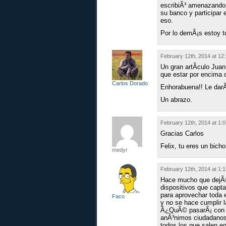
escribiÃ³ amenazando d
su banco y participar 
eso.
Por lo demÃ¡s estoy t
February 12th, 2014 at 12
Un gran artÃ­culo Juan
que estar por encima 
Carlos Dorado
Enhorabuena!! Le darÃ
Un abrazo.
February 12th, 2014 at 1:
Gracias Carlos
Felix, tu eres un bich
medyr
February 12th, 2014 at 1:
Hace mucho que dejÃ©
dispositivos que capta
para aprovechar toda 
Faco
y no se hace cumplir l
Â¿QuÃ© pasarÃ¡ con to
anÃ³nimos ciudadanos 
todos los que salen en