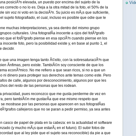
na posiciÃ³n elevada, un puesto por encima del sujeto de la
Vid
 es correcto o no lo es. Deja a la otra mitad de la foto, el 50% de la
le sin voz ni voto en la decisiÃ³n. Su juicio es mÃ¡s que suficiente,
 sujeto fotografiado, el cual, incluso es posible que odie que le
tiene muchas interpretaciones, ya sea dentro del mismo grupo
grupos culturales. Una fotografÃ­a inocente a ojos del fotÃ³grafo
creo que el fotÃ³grafo piense en esa opciÃ³n cuando piense en los
nocente foto, pero la posibilidad existe y, en base al punto 1, el
e decidir.
e que una imagen tenga tanto Ã©xito, con la sobresaturaciÃ³n que
bien Ã­nfimas, pero existe. TambiÃ©n soy consciente de que los
 tema econÃ³mico. No me refiero a que sean ricos, si no a que un
po ni dinero para proteger sus derechos ante temas como este. Pero
afos de calle, algunos por desconocimiento, algunos por que les
echos del resto de las personas que les rodean.
la privacidad, pues reconozco que me gusta perderme de vez en
jera, pero tambiÃ©n me gustarÃ­a que ese mismo respeto que
s se mostrase por las personas que aparecen en sus fotografÃ­as
 fotÃ³grafos callejeros que no se paran a pedir permiso, ya sea antes
 casco de papel de plata en la cabeza: en la actualidad el software
zado (y mucho mÃ¡s que estarÃ¡ en el futuro). El subir fotos de
ecordad que al ley pide que el sujeto sea reconocible) da pie a que