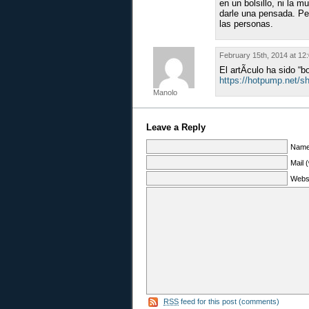
en un bolsillo, ni la 
darle una pensada. Per
las personas.
February 15th, 2014 at 12
El artÃ­culo ha sido “
https://hotpump.net
Manolo
Leave a Reply
Name 
Mail 
Webs
RSS
feed for this post (comments)