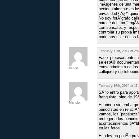
imÃ¡genes de una mani
accidentalmente en lo
privacidad? Â¿Y quien
No soy fotÃ³grafo cal
parece del tipo “cogÃ©
con sensatez y respeto
controlar su propia im
podemos salir en las 
February 12th, 2014 at 2:
Faco: precisamente l
se estÃ© documentando
consentimiento de los 
medyr
callejero y no fotoper
February 15th, 2014 at 11
SÃ³lo entro para aport
franquista, sino de 19
Manolo
Es cierto sin embargo 
periodistas en relaci
vamos, los “paparazzi
proteger a los periodis
acontecimientos pÃºbli
en las fotos.
Esa ley no podÃ­a pre