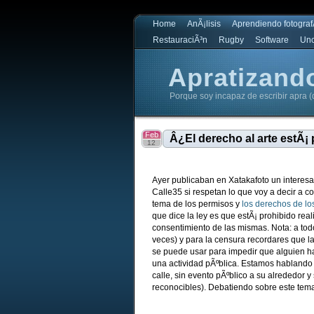
Home
AnÃ¡lisis
Aprendiendo fotograf
RestauraciÃ³n
Rugby
Software
Unc
Apratizand
Porque soy incapaz de escribir apra (
Apratizando
Feb
Â¿El derecho al arte estÃ¡
12
Ayer publicaban en Xatakafoto un interes
Calle35 si respetan lo que voy a decir a co
tema de los permisos y
los derechos de lo
que dice la ley es que estÃ¡ prohibido rea
consentimiento de las mismas. Nota: a todo
veces) y para la censura recordares que l
se puede usar para impedir que alguien h
una actividad pÃºblica. Estamos hablando 
calle, sin evento pÃºblico a su alrededor y
reconocibles). Debatiendo sobre este tema,