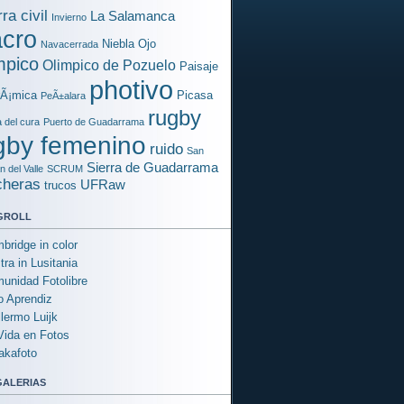
ra civil
La Salamanca
Invierno
cro
Niebla
Ojo
Navacerrada
mpico
Olimpico de Pozuelo
Paisaje
photivo
rÃ¡mica
Picasa
PeÃ±alara
rugby
a del cura
Puerto de Guadarrama
gby femenino
ruido
San
Sierra de Guadarrama
 del Valle
SCRUM
cheras
UFRaw
trucos
groll
bridge in color
tra in Lusitania
unidad Fotolibre
o Aprendiz
llermo Luijk
Vida en Fotos
akafoto
galerias