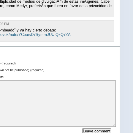
multiplicidad de medios de divulgaciÃ³n de estas imÃ¡genes. Cabe
o, como Medyr, preferirÃ­a que fuera en favor de la privacidad de
:02 PM
bombeado” y ya hay cierto debate:
/shevek/note/YCeuisD7SymmJUU-QxQ7ZA
(required)
(will not be published) (required)
ite