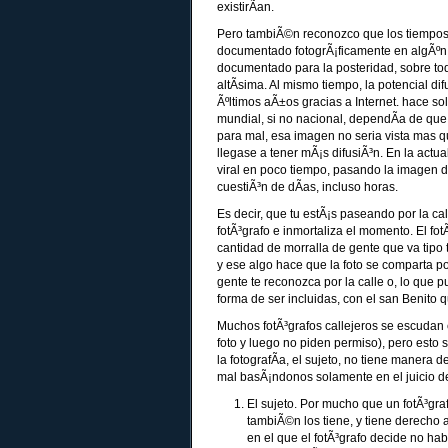
existirÃ­an.
Pero tambiÃ©n reconozco que los tiempos 
documentado fotogrÃ¡ficamente en algÃºn 
documentado para la posteridad, sobre to
altÃ­sima. Al mismo tiempo, la potencial 
Ãºltimos aÃ±os gracias a Internet. hace so
mundial, si no nacional, dependÃ­a de que
para mal, esa imagen no seria vista mas q
llegase a tener mÃ¡s difusiÃ³n. En la actu
viral en poco tiempo, pasando la imagen de
cuestiÃ³n de dÃ­as, incluso horas.
Es decir, que tu estÃ¡s paseando por la ca
fotÃ³grafo e inmortaliza el momento. El fotÃ
cantidad de morralla de gente que va tipo t
y ese algo hace que la foto se comparta po
gente te reconozca por la calle o, lo que 
forma de ser incluidas, con el san Benito q
Muchos fotÃ³grafos callejeros se escudan 
foto y luego no piden permiso), pero esto 
la fotografÃ­a, el sujeto, no tiene manera 
mal basÃ¡ndonos solamente en el juicio del
El sujeto. Por mucho que un fotÃ³graf
tambiÃ©n los tiene, y tiene derecho 
en el que el fotÃ³grafo decide no hab