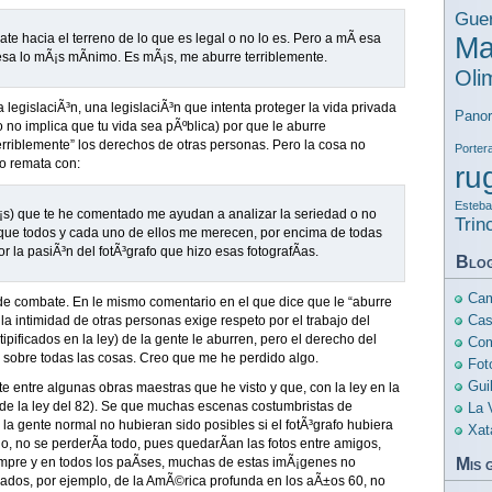
Guer
ate hacia el terreno de lo que es legal o no lo es. Pero a mÃ­ esa
Ma
esa lo mÃ¡s mÃ­nimo. Es mÃ¡s, me aburre terriblemente.
Oli
la legislaciÃ³n, una legislaciÃ³n que intenta proteger la vida privada
Pano
o no implica que tu vida sea pÃºblica) por que le aburre
erriblemente” los derechos de otras personas. Pero la cosa no
Porter
o remata con:
ru
Esteban
¡s) que te he comentado me ayudan a analizar la seriedad o no
Trin
 que todos y cada uno de ellos me merecen, por encima de todas
or la pasiÃ³n del fotÃ³grafo que hizo esas fotografÃ­as.
Blo
Cam
de combate. En le mismo comentario en el que dice que le “aburre
Cas
 la intimidad de otras personas exige respeto por el trabajo del
 tipificados en la ley) de la gente le aburren, pero el derecho del
Com
o sobre todas las cosas. Creo que me he perdido algo.
Fot
Gui
 entre algunas obras maestras que he visto y que, con la ley en la
 de la ley del 82). Se que muchas escenas costumbristas de
La 
 la gente normal no hubieran sido posibles si el fotÃ³grafo hubiera
Xat
no, no se perderÃ­a todo, pues quedarÃ­an las fotos entre amigos,
siempre y en todos los paÃ­ses, muchas de estas imÃ¡genes no
Mis 
obados, por ejemplo, de la AmÃ©rica profunda en los aÃ±os 60, no