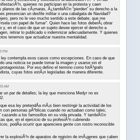
festaciÃ³n, quienes no participan en la protesta y caen
s planos de las cÃ¡maras, Â¿tambiÃ©n “pierden” su derecho a la
es presencian un desfile militar o una cabalgata de Navidad?
lejero, pero no le veo mucho sentido a este debate, que me
rsela con papel de fumar”. Quien hace las fotos deberÃ¡ obrar
 y, en el caso de que un sujeto desee ejercer el derecho a
agen, retirar lo publicado o indemnizar adecuadamente. Y quienes
fotos tenemos que actualizar nuestra mentalidad.
43 PM
a ley contempla esos casos como excepciones. En caso de que
 una noticia se puede tomar la imagen y usarse sin el
protagonistas. Por eso defino el termino como fotÃ³grafo
iodista, cuyas fotos estÃ¡n legisladas de manera diferente.
:25 AM
ar un par de detalles; la ley que menciona Medyr no es
82.
que esa ley pretendÃ­a mÃ¡s bien restringir la actividad de los
Ã³n con personas pÃºblicas cuando no actuaban como tales;
” cazando a los famosillos en su vida privada. Y tambiÃ©n
tas que, en el ejercicio de su profesiÃ³n cubriendo
cos, podÃ­a ocurrir que apareciera gente con rostro reconocible
ver la explosiÃ³n de aparatos de registro de imÃ¡genes que caben