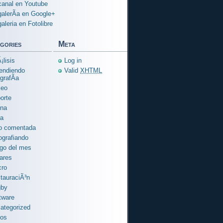
canal en Youtube
galerÃ­a en Google+
galeria en Fotolibre
gories
Meta
¡lisis
Log in
endiendo
Valid
XHTML
grafÃ­a
xeo
orte
na
ra
o comentada
ografiando
go del mes
ares
ro
tauraciÃ³n
gby
tware
ategorized
ios