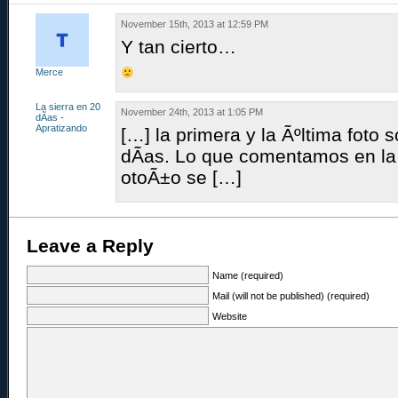
November 15th, 2013 at 12:59 PM
Y tan cierto…
Merce
La sierra en 20
November 24th, 2013 at 1:05 PM
dÃ­as -
Apratizando
[…] la primera y la Ãºltima foto
dÃ­as. Lo que comentamos en la
otoÃ±o se […]
Leave a Reply
Name (required)
Mail (will not be published) (required)
Website