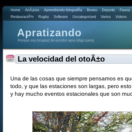
Home
AnÃ¡lisis
Aprendiendo fotografÃ­a
Boxeo
Deporte
Fauna
RestauraciÃ³n
Rugby
Software
Uncategorized
Varios
Videos
Apratizando
Porque soy incapaz de escribir apra (digo para)
Nov
La velocidad del otoÃ±o
15
Una de las cosas que siempre pensamos es qu
todo, y que las estaciones son largas, pero esto
y hay mucho eventos estacionales que son muc