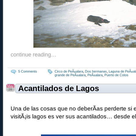
continue reading…
5 Comments
Circo de PeÃ±alara
,
Dos hermanas
,
Laguna de PeÃ±al
grande de PeÃ±alara
,
PeÃ±alara
,
Puerto de Cotos
May
Acantilados de Lagos
28
Una de las cosas que no deberÃ­as perderte si e
visitÃ¡is lagos es ver sus acantilados… desde el