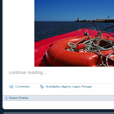
continue reading…
1 Comment
Acantilados
,
Algarve
,
Lagos
,
Portugal
Newer Entries