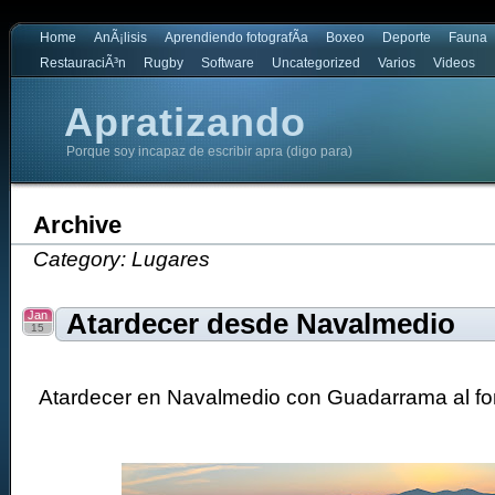
Home
AnÃ¡lisis
Aprendiendo fotografÃ­a
Boxeo
Deporte
Fauna
RestauraciÃ³n
Rugby
Software
Uncategorized
Varios
Videos
Apratizando
Porque soy incapaz de escribir apra (digo para)
Archive
Category: Lugares
Jan
Atardecer desde Navalmedio
15
Atardecer en Navalmedio con Guadarrama al fo