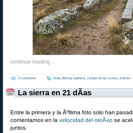
continue reading…
3 Comments
Avila
,
Bernuy-Salinero
,
Campo de las cruces
,
Dolmen
Nov
La sierra en 21 dÃ­as
24
Entre la primera y la Ãºltima foto solo han pasa
comentamos en la
velocidad del otoÃ±o
se acele
juntos.