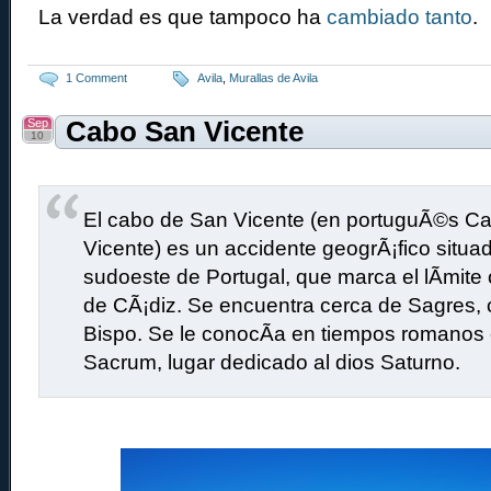
La verdad es que tampoco ha
cambiado tanto
.
1 Comment
Avila
,
Murallas de Avila
Sep
Cabo San Vicente
10
El cabo de San Vicente (en portuguÃ©s C
Vicente) es un accidente geogrÃ¡fico situa
sudoeste de Portugal, que marca el lÃ­mite 
de CÃ¡diz. Se encuentra cerca de Sagres, 
Bispo. Se le conocÃ­a en tiempos romano
Sacrum, lugar dedicado al dios Saturno.