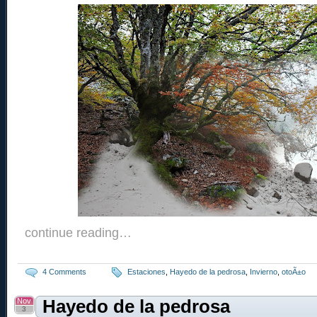
continue reading…
4 Comments
Estaciones
,
Hayedo de la pedrosa
,
Invierno
,
otoÃ±o
Nov
Hayedo de la pedrosa
3