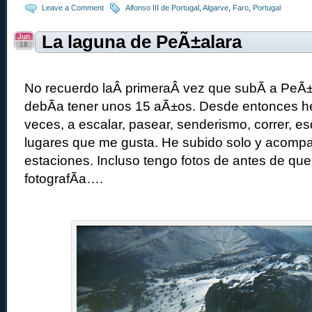
Leave a Comment
Alfonso III de Portugal
,
Algarve
,
Faro
,
Portugal
Jun
La laguna de PeÃ±alara
18
No recuerdo laÂ primeraÂ vez que subÃ­ a PeÃ±
debÃ­a tener unos 15 aÃ±os. Desde entonces 
veces, a escalar, pasear, senderismo, correr, e
lugares que me gusta. He subido solo y acompa
estaciones. Incluso tengo fotos de antes de qu
fotografÃ­a….