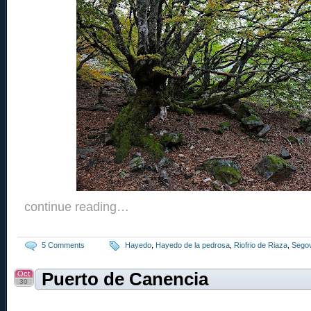
continue reading…
5 Comments
Hayedo
,
Hayedo de la pedrosa
,
Riofrio de Riaza
,
Segov
Oct
Puerto de Canencia
30