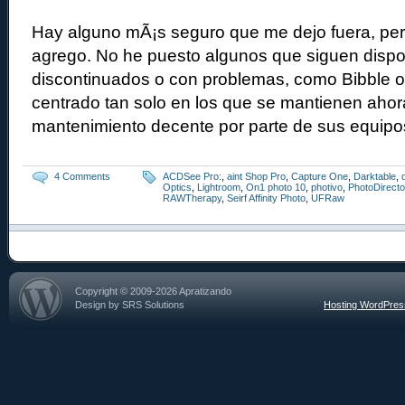
Hay alguno mÃ¡s seguro que me dejo fuera, pero
agrego. No he puesto algunos que siguen disp
discontinuados o con problemas, como Bibble 
centrado tan solo en los que se mantienen ahora
mantenimiento decente por parte de sus equipo
4 Comments
ACDSee Pro:
,
aint Shop Pro
,
Capture One
,
Darktable
,
Optics
,
Lightroom
,
On1 photo 10
,
photivo
,
PhotoDirecto
RAWTherapy
,
Seirf Affinity Photo
,
UFRaw
Copyright © 2009-2026 Apratizando
Design by SRS Solutions
Hosting WordPre