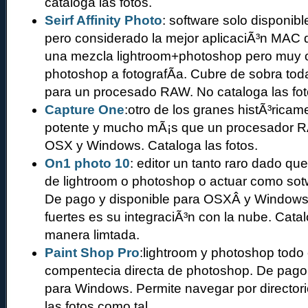
cataloga las fotos.
Seirf Affinity Photo
: software solo disponib
pero considerado la mejor aplicaciÃ³n MAC 
una mezcla lightroom+photoshop pero muy or
photoshop a fotografÃ­a. Cubre de sobra to
para un procesado RAW. No cataloga las fot
Capture One
:otro de los granes histÃ³rica
potente y mucho mÃ¡s que un procesador R
OSX y Windows. Cataloga las fotos.
On1 photo 10
: editor un tanto raro dado qu
de lightroom o photoshop o actuar como sot
De pago y disponible para OSXÂ y Windows
fuertes es su integraciÃ³n con la nube. Catal
manera limtada.
Paint Shop Pro
:lightroom y photoshop todo
compentecia directa de photoshop. De pago 
para Windows. Permite navegar por directori
las fotos como tal.