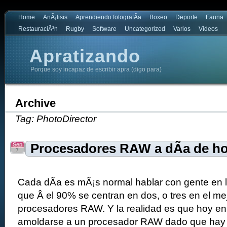
Home
AnÃ¡lisis
Aprendiendo fotografÃ­a
Boxeo
Deporte
Fauna
RestauraciÃ³n
Rugby
Software
Uncategorized
Varios
Videos
Apratizando
Porque soy incapaz de escribir apra (digo para)
Archive
Tag: PhotoDirector
Sep
Procesadores RAW a dÃ­a de h
7
Cada dÃ­a es mÃ¡s normal hablar con gente en 
que Â el 90% se centran en dos, o tres en el me
procesadores RAW. Y la realidad es que hoy en 
amoldarse a un procesador RAW dado que hay 