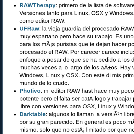
RAWTherapy
: primero de la lista de software
Versiones tanto para Linux, OSX y Windows.
como editor RAW.
UFRaw
: la vieja guardia del procesado RAW 
muy espartano pero hace su trabajo. Es uno
para los mÃ¡s puristas que te dejan hacer p
procesado el RAW. Por carecer carece inclu
enfoque a pesar de que se ha pedido a los 
muchas veces a lo largo de los aÃ±os. Hay 
Windows, Linux y OSX. Con este di mis prime
mundo de lo crudo.
Photivo
: mi editor RAW hast hace muy po
potente pero el falta ser catÃ¡logo y trabajar
libre con versiones para OSX, Linux y Wind
Darktable
: algunos lo llaman la versiÃ³n libr
por su gran parecido. En general es poco m
mismo, solo que no estÃ¡ limitado por que no