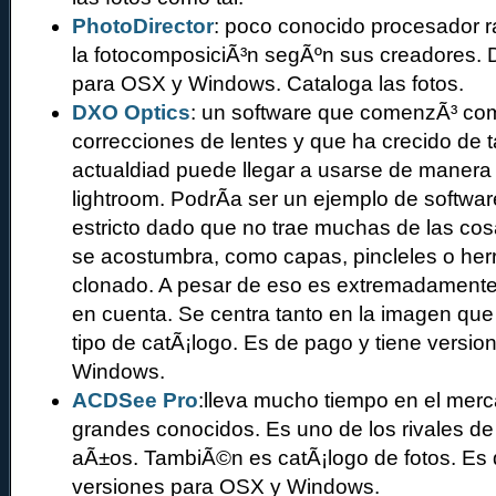
PhotoDirector
: poco conocido procesador r
la fotocomposiciÃ³n segÃºn sus creadores. 
para OSX y Windows. Cataloga las fotos.
DXO Optics
: un software que comenzÃ³ com
correcciones de lentes y que ha crecido de 
actualdiad puede llegar a usarse de manera
lightroom. PodrÃ­a ser un ejemplo de softw
estricto dado que no trae muchas de las cos
se acostumbra, como capas, pincleles o her
clonado. A pesar de eso es extremadamente 
en cuenta. Se centra tanto en la imagen que
tipo de catÃ¡logo. Es de pago y tiene versi
Windows.
ACDSee Pro
:lleva mucho tiempo en el merc
grandes conocidos. Es uno de los rivales 
aÃ±os. TambiÃ©n es catÃ¡logo de fotos. Es
versiones para OSX y Windows.