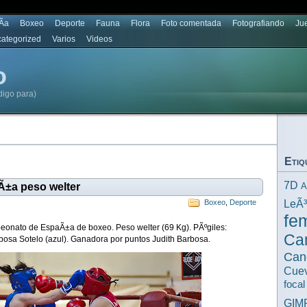
Ã­a
Boxeo
Deporte
Fauna
Flora
Foto comentada
Fotografiando
Ju
ategorized
Varios
Videos
o
digo para)
Etiq
7D
Ã±a peso welter
A
LeÃ
Boxeo
,
Deporte
fe
eonato de EspaÃ±a de boxeo. Peso welter (69 Kg). PÃºgiles:
Ca
bosa Sotelo (azul). Ganadora por puntos Judith Barbosa.
Can
Cuev
focal
GIM