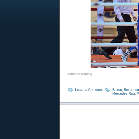
continue reading…
Leave a Comment
Boxeo
,
Boxeo fe
Mercedes Ruiz
,
W