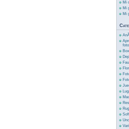
Mi 
Mi 
Mi 
Cate
AnÃ
Apr
foto
Bo
Dep
Fau
Flo
Fot
Fot
Jue
Lug
Mac
Res
Ru
Sof
Unc
Var