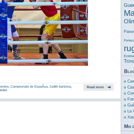
Guer
Ma
Oli
Pano
Porter
ru
Esteban
Trin
Blo
Cam
menino
,
Campeonato de EspaÃ±a
,
Judith barbosa
,
Cas
Read more
elter
Com
Fot
Gui
La 
Xat
Mis 