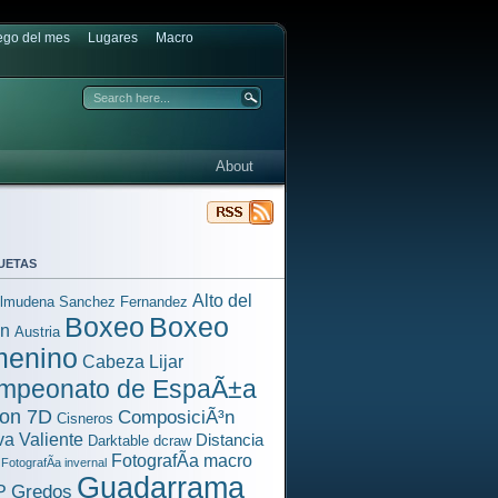
ego del mes
Lugares
Macro
About
uetas
Alto del
lmudena Sanchez Fernandez
Boxeo
Boxeo
³n
Austria
menino
Cabeza Lijar
mpeonato de EspaÃ±a
on 7D
ComposiciÃ³n
Cisneros
a Valiente
Distancia
Darktable
dcraw
FotografÃ­a macro
FotografÃ­a invernal
Guadarrama
Gredos
P