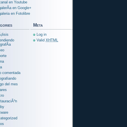
canal en Youtube
galerÃ­a en Google+
galeria en Fotolibre
gories
Meta
¡lisis
Log in
endiendo
Valid
XHTML
grafÃ­a
xeo
orte
na
ra
o comentada
ografiando
go del mes
ares
ro
tauraciÃ³n
gby
tware
ategorized
ios