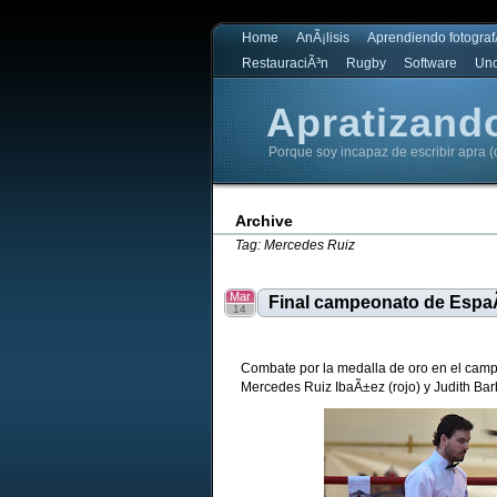
Home
AnÃ¡lisis
Aprendiendo fotograf
RestauraciÃ³n
Rugby
Software
Unc
Apratizand
Porque soy incapaz de escribir apra (
Apratizando
Archive
Tag: Mercedes Ruiz
Mar
Final campeonato de Espa
14
Combate por la medalla de oro en el camp
Mercedes Ruiz IbaÃ±ez (rojo) y Judith Bar