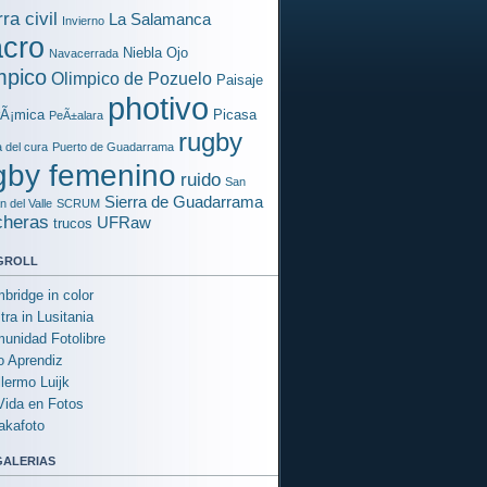
ra civil
La Salamanca
Invierno
cro
Niebla
Ojo
Navacerrada
mpico
Olimpico de Pozuelo
Paisaje
photivo
rÃ¡mica
Picasa
PeÃ±alara
rugby
a del cura
Puerto de Guadarrama
gby femenino
ruido
San
Sierra de Guadarrama
 del Valle
SCRUM
cheras
UFRaw
trucos
groll
bridge in color
tra in Lusitania
unidad Fotolibre
o Aprendiz
llermo Luijk
Vida en Fotos
akafoto
galerias