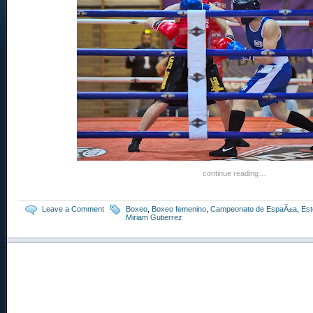
continue reading…
Leave a Comment
Boxeo
,
Boxeo femenino
,
Campeonato de EspaÃ±a
,
Est
Miriam Gutierrez