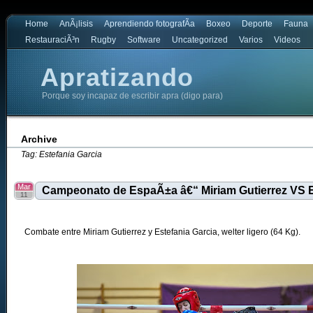
Home
AnÃ¡lisis
Aprendiendo fotografÃ­a
Boxeo
Deporte
Fauna
RestauraciÃ³n
Rugby
Software
Uncategorized
Varios
Videos
Apratizando
Porque soy incapaz de escribir apra (digo para)
Archive
Tag: Estefania Garcia
Mar
Campeonato de EspaÃ±a â€“ Miriam Gutierrez VS E
11
Combate entre Miriam Gutierrez y Estefania Garcia, welter ligero (64 Kg).