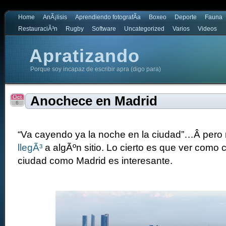
Home
AnÃ¡lisis
Aprendiendo fotografÃ­a
Boxeo
Deporte
Fauna
RestauraciÃ³n
Rugby
Software
Uncategorized
Varios
Videos
Apratizando
Porque soy incapaz de escribir apra (digo para)
Oct
Anochece en Madrid
6
“Va cayendo ya la noche en la ciudad”…Â pero 
llegÃ³
a algÃºn sitio. Lo cierto es que ver como
ciudad como Madrid es interesante.