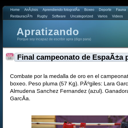
Home
AnÃ¡lisis
Aprendiendo fotografÃ­a
Boxeo
Deporte
Fauna
RestauraciÃ³n
Rugby
Software
Uncategorized
Varios
Videos
Apratizando
Porque soy incapaz de escribir apra (digo para)
Mar
Final campeonato de EspaÃ±a 
18
Combate por la medalla de oro en el campeona
boxeo. Peso pluma (57 Kg). PÃºgiles: Lara GarcÃ
Almudena Sanchez Fernandez (azul). Ganadora
GarcÃ­a.