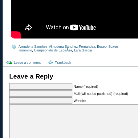
Almudena Sanchez
,
Almudena Sanchez Fernandez
,
Boxeo
,
Boxeo
femenino
,
Campeonato de EspaÃ±a
,
Lara Garcia
Leave a comment
Trackback
Leave a Reply
Name (required)
Mail (will not be published) (required)
Website