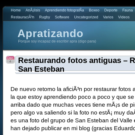
Home
AnÃ¡lisis
Aprendiendo fotografÃ­a
Boxeo
Deporte
Fauna
RestauraciÃ³n
Rugby
Software
Uncategorized
Varios
Videos
Apratizando
Porque soy incapaz de escribir apra (digo para)
Dec
Restaurando fotos antiguas – 
4
San Esteban
De nuevo retomo la aficiÃ³n por restaurar fotos 
la que estoy aprendiendo poco a poco y que s
arriba dado que muchas veces tiene mÃ¡s de pin
pero algo va saliendo si la foto no estÃ¡ muy d
es una foto del grupo de San Esteban del Vall
han dejado publicar en mi blog (gracias Eduardo