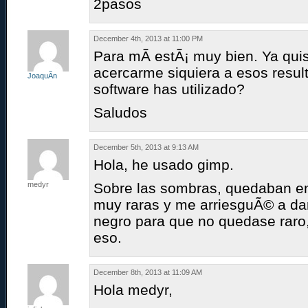
2pasos
December 4th, 2013 at 11:00 PM
Para mÃ­ estÃ¡ muy bien. Ya quis
acercarme siquiera a esos resu
JoaquÃ­n
software has utilizado?
Saludos
December 5th, 2013 at 9:13 AM
Hola, he usado gimp.
medyr
Sobre las sombras, quedaban e
muy raras y me arriesguÃ© a dar
negro para que no quedase raro
eso.
December 8th, 2013 at 11:09 AM
Hola medyr,