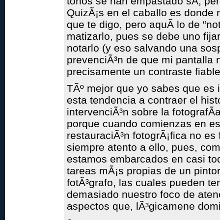
tonos se han empastado sÃ­, pe
QuizÃ¡s en el caballo es donde 
que te digo, pero aquÃ­ lo de “no
matizarlo, pues se debe uno fija
notarlo (y eso salvando una sos
prevenciÃ³n de que mi pantalla 
precisamente un contraste fiable
TÃº mejor que yo sabes que es i
esta tendencia a contraer el his
intervenciÃ³n sobre la fotografÃ­
porque cuando comienzas en est
restauraciÃ³n fotogrÃ¡fica no es
siempre atento a ello, pues, co
estamos embarcados en casi t
tareas mÃ¡s propias de un pinto
fotÃ³grafo, las cuales pueden te
demasiado nuestro foco de aten
aspectos que, lÃ³gicamene do