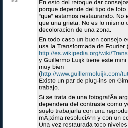
jofial
En esto del retoque dar consejo
porque depende del tipo de foto 
“que” estamos restaurando. No e
que una grieta. No es lo mismo
decoloracion de una zona.
En todo caso un buen consejo es
usa la Transformada de Fourier 
http://es.wikipedia.org/wiki/Tra
y Guillermo Luijk tiene este mini 
muy bien
(
http://www.guillermoluijk.com/tut
Existe un par de plug-ins en Gimp
trabajo.
Si se trata de una fotografÃ­a a
dependera del contraste como yq
suelo trabajarla con una reprod
mÃ¡xima resoluciÃ³n y con un c
Una vez restaurada toco niveles