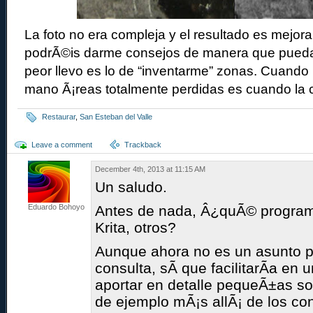
La foto no era compleja y el resultado es mejora
podrÃ©is darme consejos de manera que pueda
peor llevo es lo de “inventarme” zonas. Cuando 
mano Ã¡reas totalmente perdidas es cuando la 
Restaurar
,
San Esteban del Valle
Leave a comment
Trackback
December 4th, 2013 at 11:15 AM
Un saludo.
Eduardo Bohoyo
Antes de nada, Â¿quÃ© program
Krita, otros?
Aunque ahora no es un asunto pri
consulta, sÃ­ que facilitarÃ­a e
aportar en detalle pequeÃ±as s
de ejemplo mÃ¡s allÃ¡ de los c