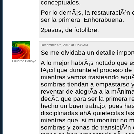
conceptuales.
Por lo demÃ¡s, la restauraciÃ³n
ser la primera. Enhorabuena.
2pasos, de fotolibre.
December 4th, 2013 at 11:38 AM
Se me olvidaba un detalle impor
Eduardo Bohoyo
A lo mejor habrÃ¡s notado que e
fÃ¡cil que durante el proceso de
mientras vamos trasteando aquÃ­ 
sombras tiendan a empastarse y 
reventar de alegrÃ­a a la mÃ­ni
decÃ­a que para ser la primera r
hecho un buen trabajo, pues h
disciplinadas ahÃ­ quietecitas la
mientras que, si mi monitor no
sombras y zonas de transiciÃ³n