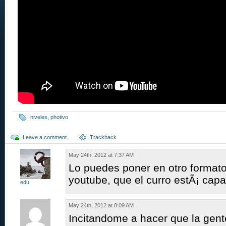
niveles
,
photivo
Leave a comment
Trackback
May 24th, 2012 at 7:37 AM
Lo puedes poner en otro format
youtube, que el curro estÃ¡ capa
edu
May 24th, 2012 at 8:09 AM
Incitandome a hacer que la gent