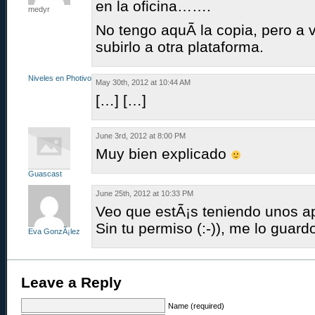
en la oficina…….
medyr
No tengo aquÃ­ la copia, pero a 
subirlo a otra plataforma.
Niveles en Photivo
May 30th, 2012 at 10:44 AM
[…] […]
June 3rd, 2012 at 8:00 PM
Muy bien explicado
Guascast
June 25th, 2012 at 10:33 PM
Veo que estÃ¡s teniendo unos ap
Sin tu permiso (:-)), me lo guard
Eva GonzÃ¡lez
Leave a Reply
Name (required)