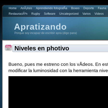
Home
AnÃ¡lisis
Aprendiendo fotografÃ­a
Boxeo
Deporte
Fauna
RestauraciÃ³n
Rugby
Software
Uncategorized
Varios
Videos
Apratizando
Porque soy incapaz de escribir apra (digo para)
May
Niveles en photivo
22
Bueno, pues me estreno con los vÃ­deos. En e
modificar la luminosidad con la herramienta nive