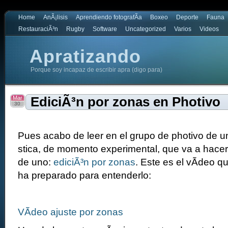
Home
AnÃ¡lisis
Aprendiendo fotografÃ­a
Boxeo
Deporte
Fauna
RestauraciÃ³n
Rugby
Software
Uncategorized
Varios
Videos
Apratizando
Porque soy incapaz de escribir apra (digo para)
Mar
EdiciÃ³n por zonas en Photivo
30
Pues acabo de leer en el grupo de photivo de u
stica, de momento experimental, que va a hacer
de uno:
ediciÃ³n por zonas
. Este es el vÃ­deo 
ha preparado para entenderlo:
VÃ­deo ajuste por zonas