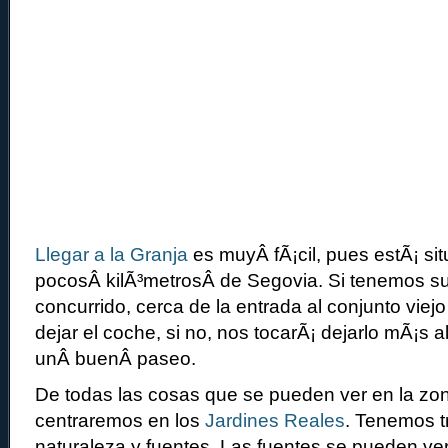
Llegar a la Granja
es muyÂ fÃ¡cil, pues estÃ¡ si
pocosÂ kilÃ³metrosÂ de Segovia. Si tenemos su
concurrido, cerca de la entrada al conjunto viej
dejar el coche, si no, nos tocarÃ¡ dejarlo mÃ¡s 
unÂ buenÂ paseo.
De todas las cosas que se pueden ver en la zo
centraremos en los
Jardines Reales
. Tenemos t
naturaleza y fuentes. Las fuentes se pueden ve