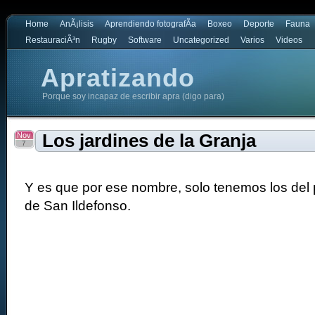
Home
AnÃ¡lisis
Aprendiendo fotografÃ­a
Boxeo
Deporte
Fauna
RestauraciÃ³n
Rugby
Software
Uncategorized
Varios
Videos
Apratizando
Porque soy incapaz de escribir apra (digo para)
Nov
Los jardines de la Granja
7
Y es que por ese nombre, solo tenemos los del 
de San Ildefonso.