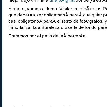
mejor dejo un link a
una pÃ¡gina
donde ya estÃ¡
Y ahora, vamos al tema. Visitar en otoÃ±o los R
que deberÃ­a ser obligatorioÂ paraÂ cualquier pa
casi obligatorioÂ paraÂ el resto de fotÃ³grafos, 
inmortalizar la anturaleza o usarla de fondo para
Entramos por el patio de laÂ herrerÃ­a.