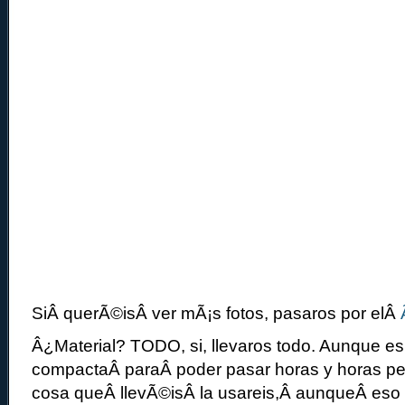
SiÂ querÃ©isÂ ver mÃ¡s fotos, pasaros por elÂ
Â¿Material? TODO, si, llevaros todo. Aunque es
compactaÂ paraÂ poder pasar horas y horas per
cosa queÂ llevÃ©isÂ la usareis,Â aunqueÂ eso 