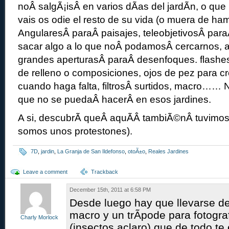
noÂ salgÃ¡isÂ en varios dÃ­as del jardÃ­n, o que
vais os odie el resto de su vida (o muera de ham
AngularesÂ paraÂ paisajes, teleobjetivosÂ paraÂ
sacar algo a lo que noÂ podamosÂ cercarnos, a
grandes aperturasÂ paraÂ desenfoques. flashes
de relleno o composiciones, ojos de pez para cr
cuando haga falta, filtrosÂ surtidos, macro…… 
que no se puedaÂ hacerÂ en esos jardines.
A si, descubrÃ­ queÂ aquÃ­Â tambiÃ©nÂ tuvim
somos unos protestones).
7D
,
jardin
,
La Granja de San Ildefonso
,
otoÃ±o
,
Reales Jardines
Leave a comment
Trackback
December 15th, 2011 at 6:58 PM
Desde luego hay que llevarse de
macro y un trÃ­pode para fotogra
Charly Morlock
(insectos aclaro) que de todo te