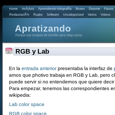
Home
AnÃ¡lisis
Aprendiendo fotografÃ­a
Boxeo
Deporte
Fauna
RestauraciÃ³n
Rugby
Software
Uncategorized
Varios
Videos
Apratizando
Porque soy incapaz de escribir apra (digo para)
May
RGB y Lab
2
En la
entrada anterior
presentaba la interfaz de
amos que photivo trabaja en RGB y Lab, pero c
puede servir si no entendemos que quiere decir
Para empezar, tenemos las correspondientes en
wikipedia:
Lab color space
RGB color space